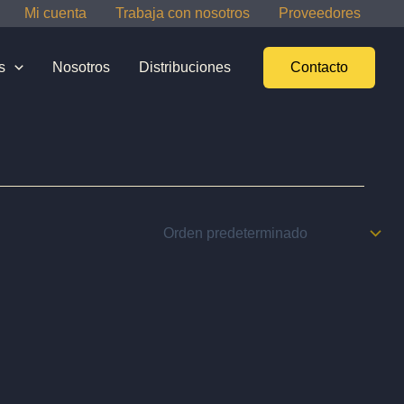
Mi cuenta
Trabaja con nosotros
Proveedores
s
Nosotros
Distribuciones
Contacto