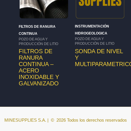
INSTRUMENTACIÓN
FILTROS DE RANURA
HIDROGEOLOGICA
CONTINUA
POZO DE AGUA Y
POZO DE AGUA Y
PRODUCCIÓN DE LITIO
PRODUCCIÓN DE LITIO
SONDA DE NIVEL
FILTROS DE
Y
RANURA
MULTIPARAMETRIC
CONTINUA –
ACERO
INOXIDABLE Y
GALVANIZADO
MINESUPPLIES S.A. | © 2026 Todos los derechos reservados